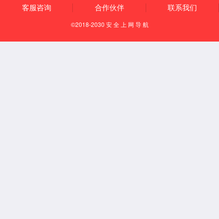
新闻资讯
FAQ
营销网络
问题解答
联系beats365官方网站
订购热线
+86-18041158168
合作

Language
中文版
English
日本語
España
Français