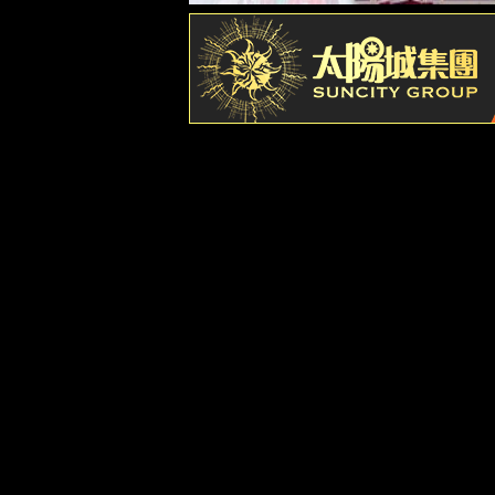
新闻资讯
FAQ
营销网络
问题解答
联系beats365官方网站
订购热线
+86-18041158168
合作

Language
中文版
English
日本語
España
Français