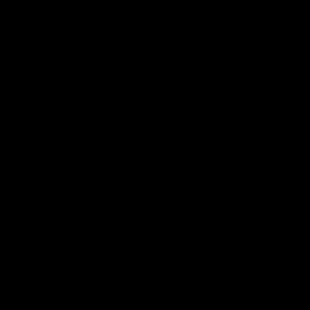
汽车器具
金属托盘