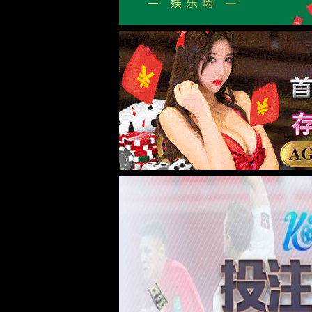
堆垛架
输送辊筒
模块化物流输送系统
围网防护系统
营销网络
问题解答
联系beats365官方网站
订购热线
+86-18041158168
下载
表面处理
动态
动态
公司新闻