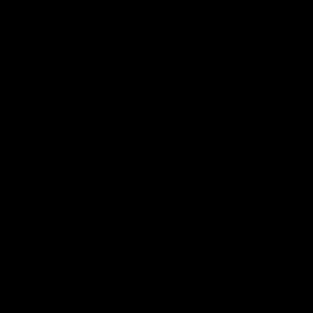
IBC吨箱
仓储笼