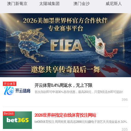
营销网络
问题解答
联系beats365官方网站
订购热线
+86-18041158168
产品
产品
IBC吨箱
仓储笼
金属周转箱
物流台车
汽车器具
金属托盘
货架配套产品