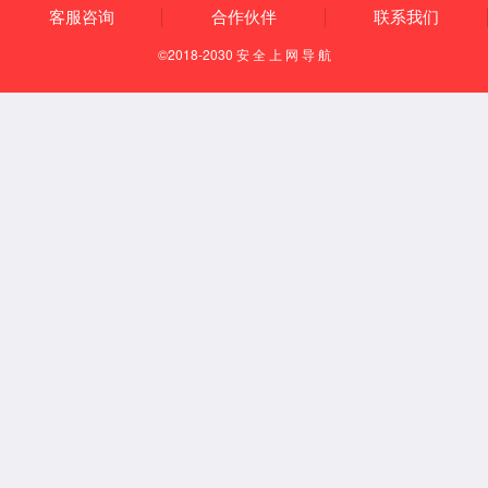
新闻资讯
FAQ
营销网络
问题解答
联系beats365官方网站
订购热线
+86-18041158168
合作

Language
中文版
English
日本語
España
Français